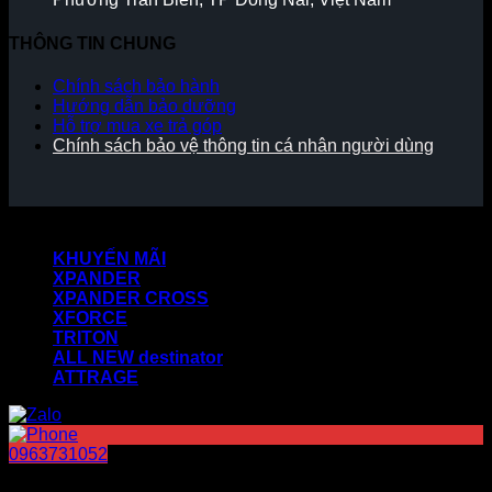
THÔNG TIN CHUNG
Chính sách bảo hành
Hướng dẫn bảo dưỡng
Hỗ trợ mua xe trả góp
Chính sách bảo vệ thông tin cá nhân người dùng
Copyright 2026 ©
KHUYẾN MÃI
XPANDER
XPANDER CROSS
XFORCE
TRITON
ALL NEW destinator
ATTRAGE
0963731052