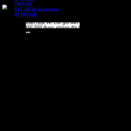
TRITON
ALL NEW destinator
ATTRAGE
Lọc gió có chức năng lọc không khí, khử mùi không khí bị ô
nhiễm bởi phấn hoa, ve. Lọc gió dàn lạnh chính hiệu
Tìm
Mitsubishi đáp ứng được những đòi hỏi tiêu chuẩn khắt khe.
kiếm:
Nhằm giúp xe bạn hoạt động hiệu quả nhất, an toàn nhất.
Bạn cảm nhận sự thoải mái bên trong xe như thế nào?
Như bạn đã biết, lọc gió sử dụng lâu ngày trở nên dơ bẩn,
tính năng lọc và khử mùi sẽ giảm dần. Để giữ xe bạn hoạt
động trong tình trạng tốt, chúng tôi đề nghị bạn nên thay lọc
gió chính hiệu Mitsubishi định kỳ.(*)
Hệ thống điều hòa cần phải được vệ sinh sạch sẽ và khử
mùi bằng cách thay thế hoặc lắp mới lọc gió chính hiệu
Mitsubishi. Chúng tôi muốn cho bạn thấy được xe của bạn
hoạt động tốt như thế nào!
*1 năm / 15,000 km
(Tùy điều kiện nào đến trước)
* Để biết thêm chi tiết, tham khảo sổ tay bảo dưỡng.