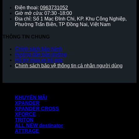
Điện thoại:
0963731052
Giờ mở cửa: 07:30 -18:00
Địa chỉ: Số 1 Mạc Đĩnh Chi, KP. Khu Công Nghiệp,
Phường Trấn Biên, TP Đồng Nai, Việt Nam
THÔNG TIN CHUNG
Chính sách bảo hành
Hướng dẫn bảo dưỡng
Hỗ trợ mua xe trả góp
Chính sách bảo vệ thông tin cá nhân người dùng
Copyright 2026 ©
KHUYẾN MÃI
XPANDER
XPANDER CROSS
XFORCE
TRITON
ALL NEW destinator
ATTRAGE