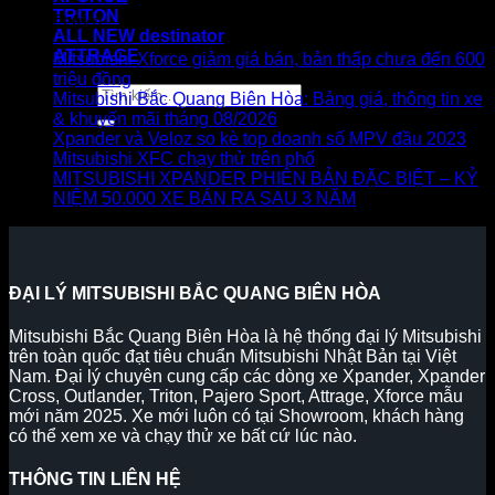
TRITON
Bài viết mới
ALL NEW destinator
ATTRAGE
Mitsubishi Xforce giảm giá bán, bản thấp chưa đến 600
triệu đồng
Tìm
Mitsubishi Bắc Quang Biên Hòa: Bảng giá, thông tin xe
kiếm:
& khuyến mãi tháng 08/2026
Xpander và Veloz so kè top doanh số MPV đầu 2023
Mitsubishi XFC chạy thử trên phố
MITSUBISHI XPANDER PHIÊN BẢN ĐẶC BIỆT – KỶ
NIỆM 50.000 XE BÁN RA SAU 3 NĂM
ĐẠI LÝ MITSUBISHI BẮC QUANG BIÊN HÒA
Mitsubishi Bắc Quang Biên Hòa là hệ thống đại lý Mitsubishi
trên toàn quốc đạt tiêu chuẩn Mitsubishi Nhật Bản tại Việt
Nam. Đại lý chuyên cung cấp các dòng xe Xpander, Xpander
Cross, Outlander, Triton, Pajero Sport, Attrage, Xforce mẫu
mới năm 2025. Xe mới luôn có tại Showroom, khách hàng
có thể xem xe và chạy thử xe bất cứ lúc nào.
THÔNG TIN LIÊN HỆ