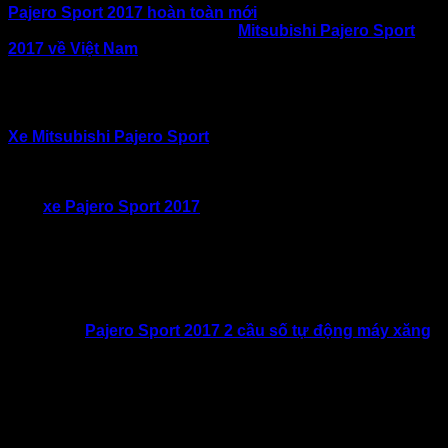
Pajero Sport 2017 hoàn toàn mới
kế thừa trọn vẹn “
chất
Mitsubishi
”. Việc Mitsubishi đưa
Mitsubishi Pajero Sport
2017 về Việt Nam
dánh dấu bước chuyển mình mạnh mẽ từ
Mitsubishi Motors: mẫu xe SUV không chỉ có khả năng vận
hành mạnh mẽ – bền bỉ – an toàn mà còn có thiết kế tinh tế,
công nghệ hiện đại và trang bị đẳng cấp.
Xe Mitsubishi Pajero Sport
là mẫu
SUV gầm cao 7 chỗ
đã
có mặt tại Việt Nam từ khá lâu. Qua các thời kỳ, Pajero Sport
đều chứng tỏ tính năng ưu việt trong vận hành và Off-Road.
Mẫu
xe Pajero Sport 2017
mới được thiết kế theo ngôn ngữ
“
DYNAMIC SHIELD
” của Mitsubishi. Ngôn ngữ thiết kế mới
này toát lên vẻ nam tính, mạnh mẽ, hiện đại. Xe Pajero Sport
Premium 2017 số tự động 2 cầu máy xăng được nhập khẩu
nguyên chiếc từ Thái Lan. Trong cùng phân khúc với các
mẫu xe như :
Toyota Fortuner, Ford Everest, MU-X
Phiên bản
Pajero Sport 2017 2 cầu số tự động máy xăng
được trang bị động cơ V6 3.0L MIVEC. Sản sinh công suất
220 mã lực tại vòng tua 6250 vòng/phút. Kích thước tổng thể
xe ( dài x rộng x cao ) lần lượt 4785 x 1815 x 1805 (mm).
Chiều dài cơ sở xe đạt 2800 mm. Pajero Sport 2017 có bán
kính quay vòng chỉ 5,6m.