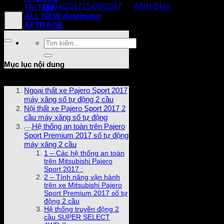
Posted on
12/04/2017
15/09/2017
by
ANH DUY
TRITON
ALL NEW destinator
ATTRAGE
Tìm
kiếm:
Mục lục nội dung
Ngoại thất xe Pajero Sport 2017
máy xăng số tự động 2 cầu
Nội thất xe Pajero Sport 2017 2
cầu máy xăng số tự động
Hệ thống an toàn trên Pajero
Sport Premium 2017 số tự động
máy xăng 2 cầu
1 – Các hệ thống an toàn
trên Mitsubishi Pajero
Sport 2017 :
2 – Tính năng vận hành
trên xe Mitsubishi Pajero
Sport Premium 2017 số tự
động 2 cầu
Hệ thống truyền động 2
cầu SUPER SELECT