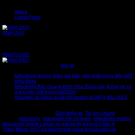
About
Latest Posts
ANH DUY
Tôi là Anh Duy chuyên gia về tất cả các dòng xe hơi
Mitsubishi. Nếu bạn đang phân vân và cần một lời khuyên từ
người bạn, người thân chân thành. Hãy gọi cho tôi:
0963731052
Latest posts by ANH DUY
(
see all
)
Mitsubishi Xforce giảm giá bán, bản thấp chưa đến 600
triệu đồng
- 23/02/2024
Mitsubishi Bắc Quang Biên Hòa: Bảng giá, thông tin xe
& khuyến mãi tháng 08/2026
- 01/08/2023
Xpander và Veloz so kè top doanh số MPV đầu 2023
-
15/02/2023
This entry was posted in
Giới thiệu xe
,
Tin tức chung
and
tagged
mitsubishi
,
mitsubishi Hồ chí minh
,
mitsubishi motors
.
Mitsubishi Grand Lancer ra mắt tại thị trường Châu Á
Triton Mivec 2017 và những tính năng an toàn trên xe
Bài viết mới