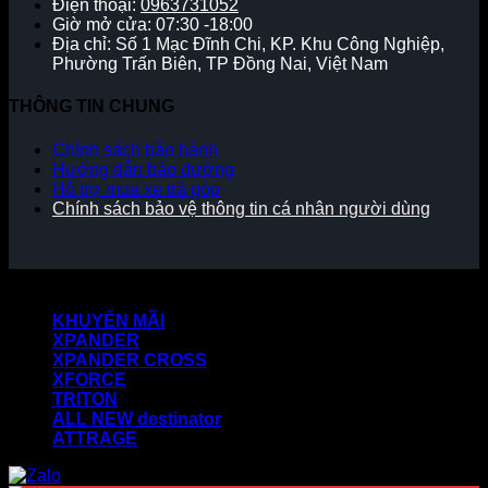
Điện thoại:
0963731052
Giờ mở cửa: 07:30 -18:00
Địa chỉ: Số 1 Mạc Đĩnh Chi, KP. Khu Công Nghiệp,
Phường Trấn Biên, TP Đồng Nai, Việt Nam
THÔNG TIN CHUNG
Chính sách bảo hành
Hướng dẫn bảo dưỡng
Hỗ trợ mua xe trả góp
Chính sách bảo vệ thông tin cá nhân người dùng
Copyright 2026 ©
KHUYẾN MÃI
XPANDER
XPANDER CROSS
XFORCE
TRITON
ALL NEW destinator
ATTRAGE