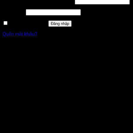
Tên tài khoản hoặc địa chỉ email
*
Mật khẩu
*
Ghi nhớ mật khẩu
Đăng nhập
Quên mật khẩu?