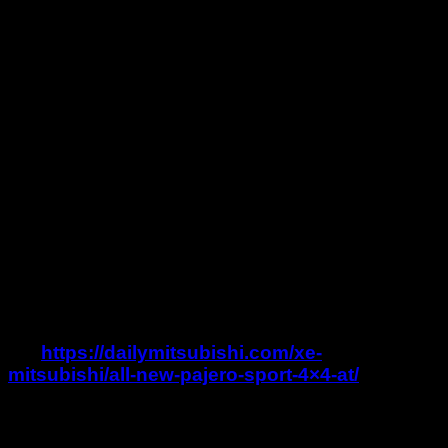
Giúp hành khách giải trí, thư giãn trong
những chuyến đi dài.
…
Xe Mitsubishi Pajero Sport 2017 số tự động 2
cầu máy xăng giá bao nhiêu?
Mitsubishi Việt Nam
hiện đang phân phối xe
Pajero Sport
2017
với các mức giá :
Giá xe Mitsubishi Pajero Sport Premium 2017 số tự
động 2 cầu máy xăng – 4×4 AT :
1.488.000.000
VND
Giá xe Mitsubishi Pajero Sport 2017 Premium số tự
động máy xăng 1 cầu – 4×2 AT :
1.329.000.000
VND
Giá xe Mitsubishi Pajero Sport 2017 máy dầu số tự
động 1 cầu – 4×2 AT :
SẮP RA MẮT
Xem chi tiết hơn về xe Pajero Sport 2017
tại:
https://dailymitsubishi.com/xe-
mitsubishi/all-new-pajero-sport-4×4-at/
Hotline tư vấn: 0935 98 38 98