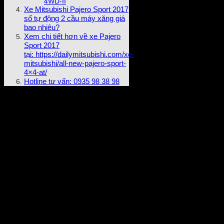
4WD-II
Xe Mitsubishi Pajero Sport 2017
số tự động 2 cầu máy xăng giá
bao nhiêu?
Xem chi tiết hơn về xe Pajero
Sport 2017
tại: https://dailymitsubishi.com/xe-
mitsubishi/all-new-pajero-sport-
4×4-at/
Hotline tư vấn: 0935 98 38 98
Mitsubishi Motors
là thương hiệu có bề dày kinh nghiệm
trong việc sản xuất dòng
xe thể thao đa dụng (SUV)
. Những
mẫu xe SUV của Mitsubishi luôn mang chất riêng với khả
năng vận hành mạnh mẽ, bền bỉ và đáng tin cậy. Cái tên
Pajero đã trở nên quen thuộc với người yêu xe với kỷ lục 12
lần vô địch đường đua Dakar Rally khắc nghiệt nhất thế giới.
Tiếp nối thành công đó Pajero Sport 2017 cùng các mẫu xe
SUV của Mitsubishi cũng đã chinh phục khách hàng toàn
cầu với doanh số cộng dồn hơn 2,5 triệu chiếc và có mặt trên
170 quốc gia.