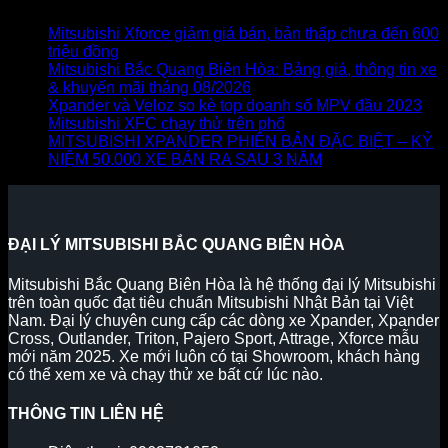
Mitsubishi Xforce giảm giá bán, bản thấp chưa đến 600
triệu đồng
Mitsubishi Bắc Quang Biên Hòa: Bảng giá, thông tin xe
& khuyến mãi tháng 08/2026
Xpander và Veloz so kè top doanh số MPV đầu 2023
Mitsubishi XFC chạy thử trên phố
MITSUBISHI XPANDER PHIÊN BẢN ĐẶC BIỆT – KỶ
NIỆM 50.000 XE BÁN RA SAU 3 NĂM
ĐẠI LÝ MITSUBISHI BẮC QUANG BIÊN HÒA
Mitsubishi Bắc Quang Biên Hòa là hệ thống đại lý Mitsubishi
trên toàn quốc đạt tiêu chuẩn Mitsubishi Nhật Bản tại Việt
Nam. Đại lý chuyên cung cấp các dòng xe Xpander, Xpander
Cross, Outlander, Triton, Pajero Sport, Attrage, Xforce mẫu
mới năm 2025. Xe mới luôn có tại Showroom, khách hàng
có thể xem xe và chạy thử xe bất cứ lúc nào.
THÔNG TIN LIÊN HỆ