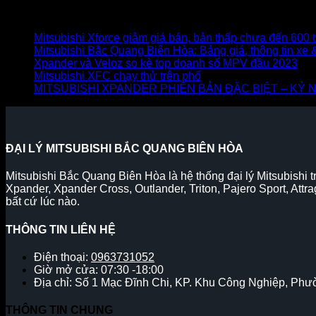
Bài viết mới
Mitsubishi Xforce giảm giá bán, bản thấp chưa đến 600 
Mitsubishi Bắc Quang Biên Hòa: Bảng giá, thông tin xe
Xpander và Veloz so kè top doanh số MPV đầu 2023
Mitsubishi XFC chạy thử trên phố
MITSUBISHI XPANDER PHIÊN BẢN ĐẶC BIỆT – KỶ N
ĐẠI LÝ MITSUBISHI BẮC QUANG BIÊN HÒA
Mitsubishi Bắc Quang Biên Hòa là hệ thống đại lý Mitsubishi t
Xpander, Xpander Cross, Outlander, Triton, Pajero Sport, At
bất cứ lúc nào.
THÔNG TIN LIÊN HỆ
Điện thoại:
0963731052
Giờ mở cửa: 07:30 -18:00
Địa chỉ: Số 1 Mạc Đĩnh Chi, KP. Khu Công Nghiệp, Phư
THÔNG TIN CHUNG