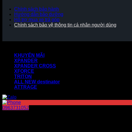
Chính sách bảo hành
Hướng dẫn bảo dưỡng
Hỗ trợ mua xe trả góp
Chính sách bảo vệ thông tin cá nhân người dùng
Copyright 2026 ©
KHUYẾN MÃI
XPANDER
XPANDER CROSS
XFORCE
TRITON
ALL NEW destinator
ATTRAGE
0963731052