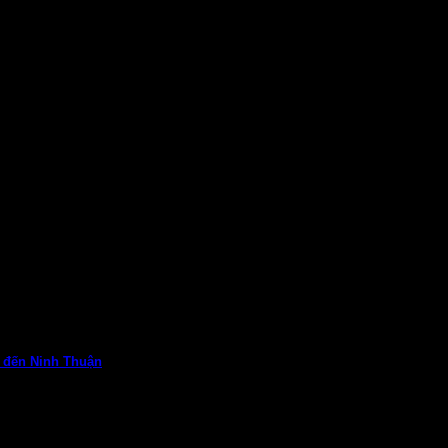
ubishi được nhập khẩu...
khách hàng....
g thể không nói...
h đến Ninh Thuận
 sao Mitsubishi...