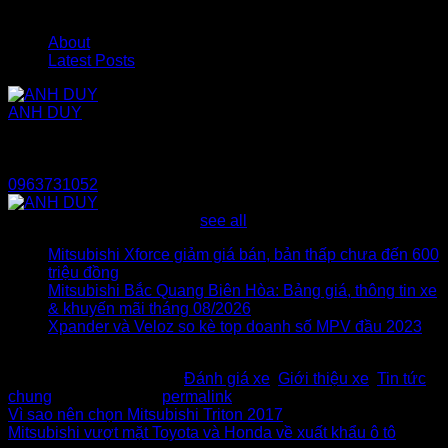
About
Latest Posts
ANH DUY
Tôi là Anh Duy chuyên gia về tất cả các dòng xe hơi
Mitsubishi. Nếu bạn đang phân vân và cần một lời khuyên từ
người bạn, người thân chân thành. Hãy gọi cho tôi:
0963731052
Latest posts by ANH DUY
(
see all
)
Mitsubishi Xforce giảm giá bán, bản thấp chưa đến 600
triệu đồng
- 23/02/2024
Mitsubishi Bắc Quang Biên Hòa: Bảng giá, thông tin xe
& khuyến mãi tháng 08/2026
- 01/08/2023
Xpander và Veloz so kè top doanh số MPV đầu 2023
-
15/02/2023
This entry was posted in
Đánh giá xe
,
Giới thiệu xe
,
Tin tức
chung
. Bookmark the
permalink
.
Vì sao nên chọn Mitsubishi Triton 2017
Mitsubishi vượt mặt Toyota và Honda về xuất khẩu ô tô