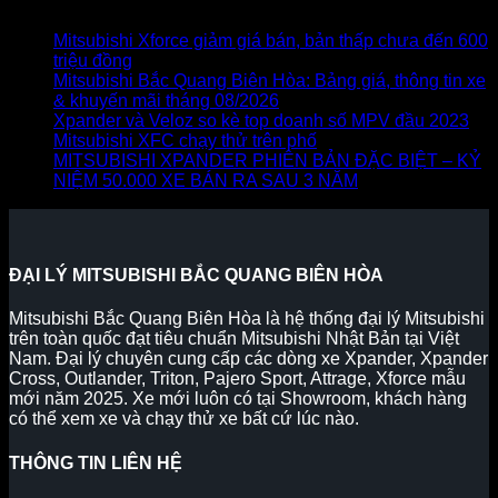
Bài viết mới
Mitsubishi Xforce giảm giá bán, bản thấp chưa đến 600
triệu đồng
Mitsubishi Bắc Quang Biên Hòa: Bảng giá, thông tin xe
& khuyến mãi tháng 08/2026
Xpander và Veloz so kè top doanh số MPV đầu 2023
Mitsubishi XFC chạy thử trên phố
MITSUBISHI XPANDER PHIÊN BẢN ĐẶC BIỆT – KỶ
NIỆM 50.000 XE BÁN RA SAU 3 NĂM
ĐẠI LÝ MITSUBISHI BẮC QUANG BIÊN HÒA
Mitsubishi Bắc Quang Biên Hòa là hệ thống đại lý Mitsubishi
trên toàn quốc đạt tiêu chuẩn Mitsubishi Nhật Bản tại Việt
Nam. Đại lý chuyên cung cấp các dòng xe Xpander, Xpander
Cross, Outlander, Triton, Pajero Sport, Attrage, Xforce mẫu
mới năm 2025. Xe mới luôn có tại Showroom, khách hàng
có thể xem xe và chạy thử xe bất cứ lúc nào.
THÔNG TIN LIÊN HỆ