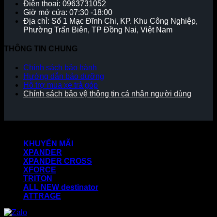
Điện thoại:
0963731052
Giờ mở cửa: 07:30 -18:00
Địa chỉ: Số 1 Mạc Đĩnh Chi, KP. Khu Công Nghiệp,
Phường Trấn Biên, TP Đồng Nai, Việt Nam
THÔNG TIN CHUNG
Chính sách bảo hành
Hướng dẫn bảo dưỡng
Hỗ trợ mua xe trả góp
Chính sách bảo vệ thông tin cá nhân người dùng
Copyright 2026 ©
KHUYẾN MÃI
XPANDER
XPANDER CROSS
XFORCE
TRITON
ALL NEW destinator
ATTRAGE